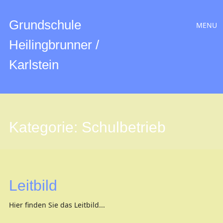
Hauptmen
Zum
Grundschule
MENU
Inhalt
Heilingbrunner /
Karlstein
Kategorie:
Schulbetrieb
Leitbild
Hier finden Sie das Leitbild...