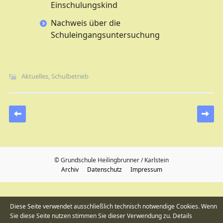
Einschulungskind
Nachweis über die
Schuleingangsuntersuchung
Aktuelles
,
Schulbetrieb
Beitragsnavigation
© Grundschule Heilingbrunner / Karlstein
Archiv
Datenschutz
Impressum
Diese Seite verwendet ausschließlich technisch notwendige Cookies. Wenn
Sie diese Seite nutzen stimmen Sie dieser Verwendung zu. Details