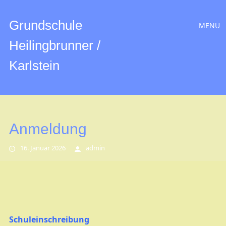
Hauptmen
Zum
Grundschule
MENU
Inhalt
Heilingbrunner /
Karlstein
Anmeldung
16. Januar 2026
admin
Schuleinschreibung