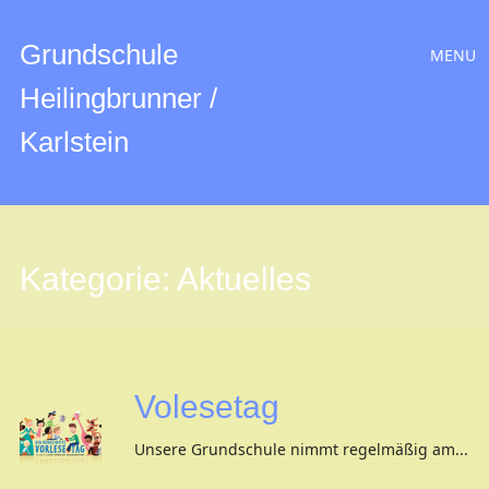
Hauptmen
Zum
Grundschule
MENU
Inhalt
Heilingbrunner /
Karlstein
Kategorie:
Aktuelles
Volesetag
Unsere Grundschule nimmt regelmäßig am...